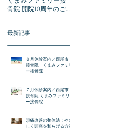
くまみファミリー接
みファミリー接骨
骨院 開院10周年のご
での交通事故治療｜
あいさつ｜感謝とこ
事故後に後悔しない
れからの想い
ために知っておき
最新記事
い全知識
８月休診案内／西尾市
接骨院 くまみファミリ
ー接骨院
７月休診案内／西尾市
接骨院 くまみファミリ
ー接骨院
頭痛改善の整体法：やさ
しく頭痛を和らげる方法