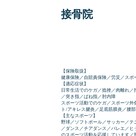
接骨院
【保険取扱】
健康保険／自賠責保険／労災／スポ
【適応症状】
​日常生活でのケガ／捻挫／肉離れ
／突き指／ばね指／肘内障
スポーツ活動でのケガ／スポーツ外
ト/アキレス腱炎／足底筋膜炎／腰
【主なスポーツ】
野球／ソフトボール／サッカー／テ
／ダンス／チアダンス／バレエ／ヒ
のスポーツ活動を応援しています／