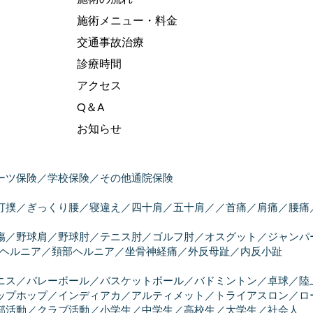
施術メニュー・料金
交通事故治療
診療時間
アクセス
Q＆A
お知らせ
ーツ保険／学校保険／その他通院保険
／打撲／ぎっくり腰／寝違え​／四十肩／五十肩／／首痛／肩痛／腰
傷／野球肩／野球肘／テニス肘／ゴルフ肘／オスグット／ジャンパ
部ヘルニア／頚部ヘルニア／坐骨神経痛／外反母趾／内反小趾
ニス／バレーボール／バスケットボール／バドミントン／卓球／陸
ップホップ／インディアカ／アルティメット／トライアスロン／ロ
部活動／クラブ活動／小学生／中学生／高校生／大学生／社会人