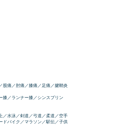
痛／股痛／肘痛／膝痛／足痛／腱鞘炎
ー膝／ランナー膝／シンスプリン
上／水泳／剣道／弓道／柔道／空手
ードバイク／マラソン／駅伝／子供