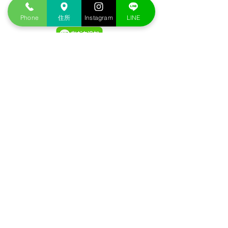
​公式LINE予約
Phone
住所
Instagram
LINE
​SNS
くまみ
​ファミリー
接骨院
メニュー