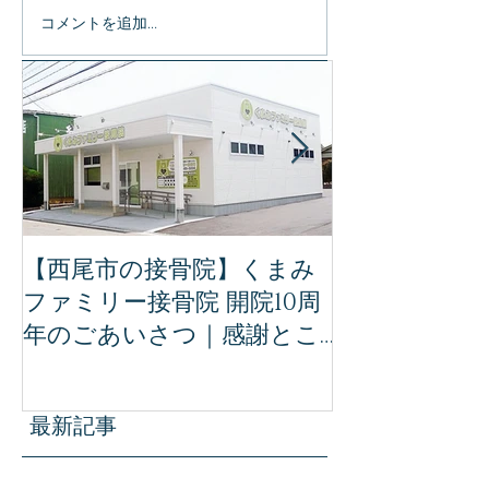
コメントを追加…
特集記事
【西尾市の接骨院】くまみ
【完全保存版
ファミリー接骨院 開院10周
ミリー接骨院
年のごあいさつ｜感謝とこ
治療｜事故後
れからの想い
ために知って
識
最新記事