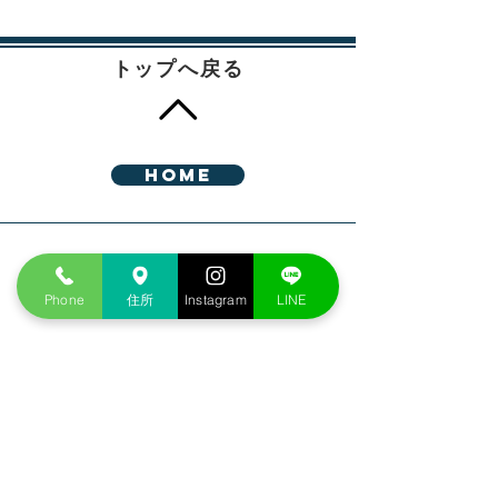
トップへ戻る
HOME
Address
Phone
住所
Instagram
LINE
愛知県西尾市熊味町南十五夜３３－５
Phone
0563-65-3200