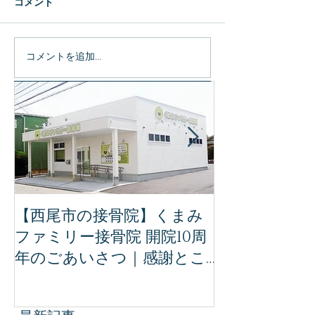
コメント
コメントを追加…
特集記事
【西尾市の接骨院】くまみ
【完全保存版
ファミリー接骨院 開院10周
ミリー接骨院
年のごあいさつ｜感謝とこ
治療｜事故後
れからの想い
ために知って
識