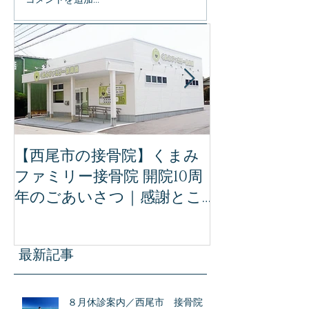
コメントを追加…
特集記事
【西尾市の接骨院】くまみ
【完全保存版
ファミリー接骨院 開院10周
ミリー接骨院
年のごあいさつ｜感謝とこ
治療｜事故後
れからの想い
ために知って
識
最新記事
８月休診案内／西尾市 接骨院