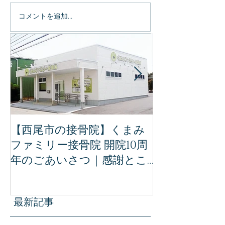
コメントを追加…
特集記事
【西尾市の接骨院】くまみ
【完全保存版
ファミリー接骨院 開院10周
ミリー接骨院
年のごあいさつ｜感謝とこ
治療｜事故後
れからの想い
ために知って
識
最新記事