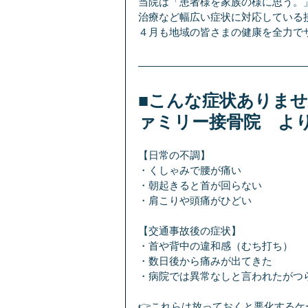
当院は「患者様を家族の様に思う。
治療など幅広い症状に対応している
４月も地域の皆さまの健康を全力で
■こんな症状ありま
ァミリー接骨院　よ
【日常の不調】
・くしゃみで腰が痛い
・朝起きると首が回らない
・肩こりや頭痛がひどい
【交通事故後の症状】
・首や背中の違和感（むち打ち）
・数日後から痛みが出てきた
・病院では異常なしと言われたがつ
👉これらは放っておくと悪化するケ