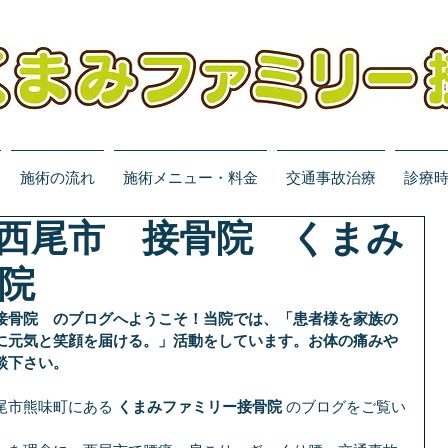
施術の流れ
施術メニュー・料金
交通事故治療
診療
西尾市 接骨院 くまみ
院
接骨院　のブログへようこそ！当院では、「患者様を家族の
に元気と笑顔を届ける。」活動をしています。お体の痛みや
談下さい。
尾市熊味町にある 
くまみファミリー接骨院
 のブログをご覧い