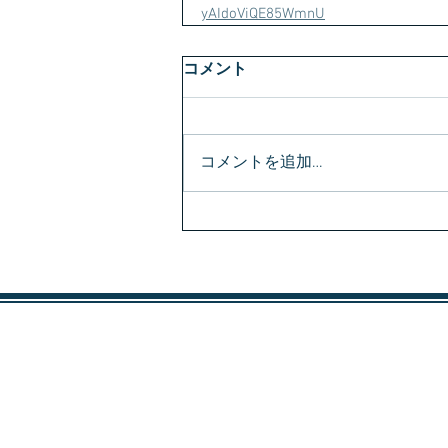
yAIdoViQE85WmnU
コメント
コメントを追加…