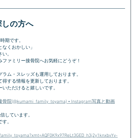
探しの方へ
る時期です。
となくおかしい」
さい。
みファミリー接骨院へお気軽にどうぞ！
グラム・スレッズも運用しております。
て得する情報を更新しております。
ーいただけると嬉しいです。
mami_family_toyama) • Instagram写真と動画
を配信しています。
です。
family_toyama?xmt=AQF0K9x97ReLt3GED_h3j2y1knxbvYv-