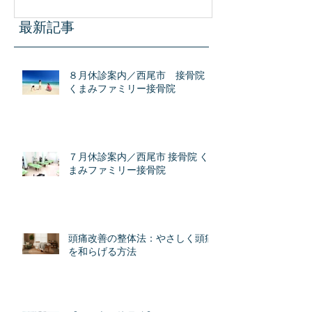
識
最新記事
８月休診案内／西尾市 接骨院
くまみファミリー接骨院
７月休診案内／西尾市 接骨院 く
まみファミリー接骨院
頭痛改善の整体法：やさしく頭痛
を和らげる方法