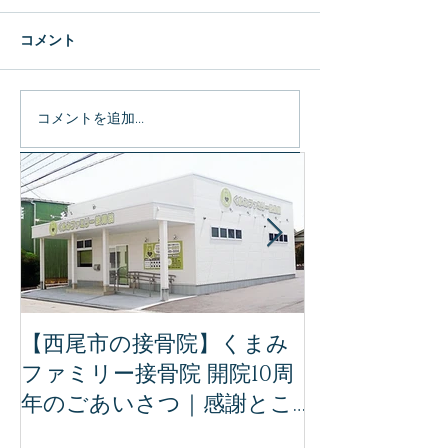
コメント
コメントを追加…
特集記事
【西尾市の接骨院】くまみ
【完全保存版
ファミリー接骨院 開院10周
ミリー接骨院
年のごあいさつ｜感謝とこ
治療｜事故後
れからの想い
ために知って