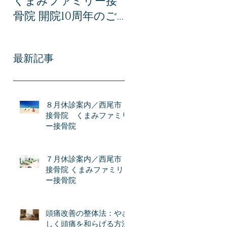
くまみファミリー接
みファミリー接骨
骨院 開院10周年のご
での交通事故治療｜
あいさつ｜感謝とこ
事故後に後悔しない
れからの想い
ために知っておき
最新記事
い全知識
８月休診案内／西尾市
接骨院 くまみファミリ
ー接骨院
７月休診案内／西尾市
接骨院 くまみファミリ
ー接骨院
頭痛改善の整体法：やさ
しく頭痛を和らげる方法