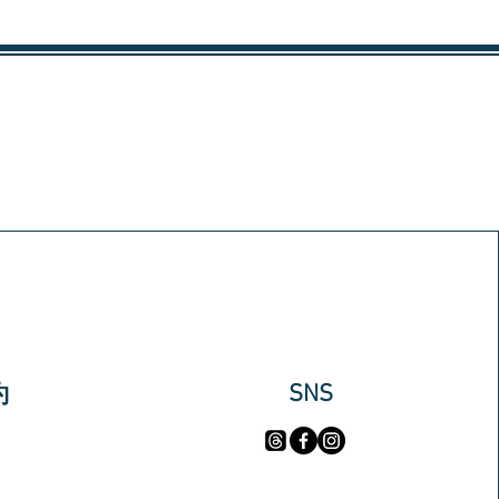
​SNS
約