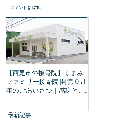
コメントを追加…
特集記事
【西尾市の接骨院】くまみ
【完全保存版
ファミリー接骨院 開院10周
ミリー接骨院
年のごあいさつ｜感謝とこ
治療｜事故後
れからの想い
ために知って
識
最新記事