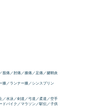
痛／股痛／肘痛／膝痛／足痛／腱鞘炎
ー膝／ランナー膝／シンスプリン
上／水泳／剣道／弓道／柔道／空手
ードバイク／マラソン／駅伝／子供