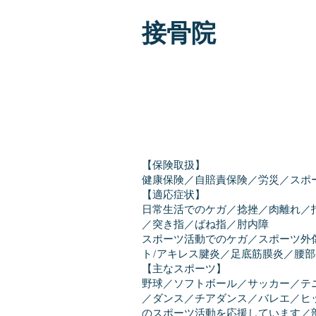
接骨院
【保険取扱】
健康保険／自賠責保険／労災／スポ
【適応症状】
​日常生活でのケガ／捻挫／肉離れ
／突き指／ばね指／肘内障
スポーツ活動でのケガ／スポーツ外
ト/アキレス腱炎／足底筋膜炎／腰
【主なスポーツ】
野球／ソフトボール／サッカー／テ
／ダンス／チアダンス／バレエ／ヒ
のスポーツ活動を応援しています／