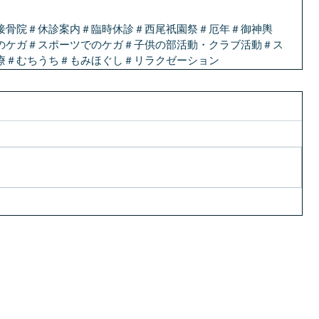
接骨院＃休診案内＃臨時休診＃西尾祇園祭＃厄年＃御神輿
のケガ＃スポーツでのケガ＃子供の部活動・クラブ活動＃ス
療＃むちうち＃もみほぐし＃リラクゼーション