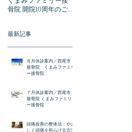
くまみファミリー接
みファミリー接骨
骨院 開院10周年のご
での交通事故治療｜
あいさつ｜感謝とこ
事故後に後悔しない
れからの想い
ために知っておき
最新記事
い全知識
８月休診案内／西尾市
接骨院 くまみファミリ
ー接骨院
７月休診案内／西尾市
接骨院 くまみファミリ
ー接骨院
頭痛改善の整体法：やさ
しく頭痛を和らげる方法