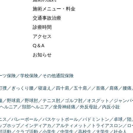
施術メニュー・料金
交通事故治療
診療時間
アクセス
Q＆A
お知らせ
ーツ保険／学校保険／その他通院保険
／打撲／ぎっくり腰／寝違え​／四十肩／五十肩／／首痛／肩痛／腰
傷／野球肩／野球肘／テニス肘／ゴルフ肘／オスグット／ジャンパ
部ヘルニア／頚部ヘルニア／坐骨神経痛／外反母趾／内反小趾
ニス／バレーボール／バスケットボール／バドミントン／卓球／陸
ップホップ／インディアカ／アルティメット／トライアスロン／ロ
部活動／クラブ活動／小学生／中学生／高校生／大学生／社会人