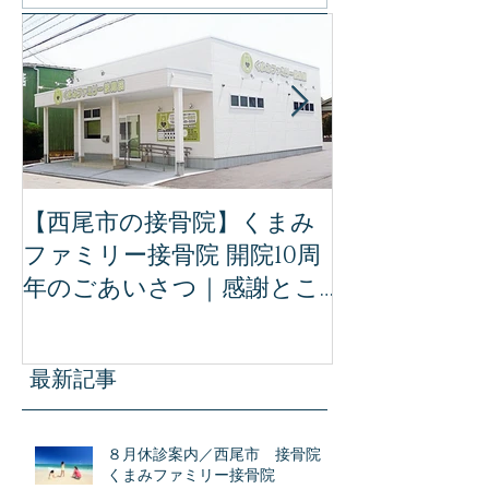
特集記事
【西尾市の接骨院】くまみ
【完全保存版
ファミリー接骨院 開院10周
ミリー接骨院
年のごあいさつ｜感謝とこ
治療｜事故後
れからの想い
ために知って
識
最新記事
８月休診案内／西尾市 接骨院
くまみファミリー接骨院