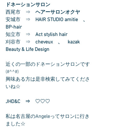
ドネーションサロン
西尾市　⇒　
ヘアーサロンオクヤ
安城市　⇒　
HAIR STUDIO amitie　、　
BP-hair
知立市　⇒　
Act stylish hair
刈谷市　⇒　
cheveux　、　kazak 
Beauty & Life Design
近くの一部のドネーションサロンです
(#^^#)
興味ある方は是非検索してみてくださ
いね☆
JHD&C　⇒　
♡♡♡
私は名古屋の
Angele
ってサロンに行き
ました☆