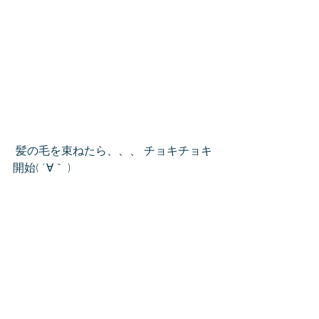
 髪の毛を束ねたら、、、 チョキチョキ
開始( ´∀｀ )