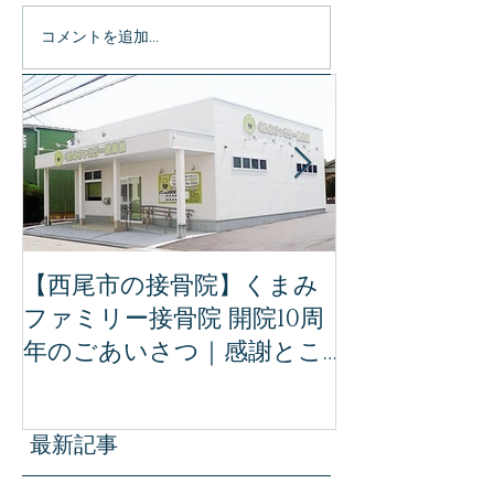
コメントを追加…
特集記事
【西尾市の接骨院】くまみ
【完全保存版
ファミリー接骨院 開院10周
ミリー接骨院
年のごあいさつ｜感謝とこ
治療｜事故後
れからの想い
ために知って
識
最新記事