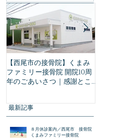
特集記事
【西尾市の接骨院】くまみ
【完全保存版
ファミリー接骨院 開院10周
ミリー接骨院
年のごあいさつ｜感謝とこ
治療｜事故後
れからの想い
ために知って
識
最新記事
８月休診案内／西尾市 接骨院
くまみファミリー接骨院