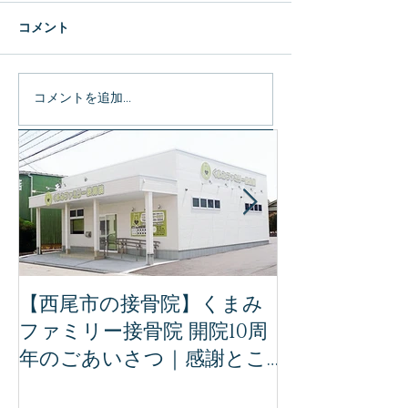
コメント
コメントを追加…
特集記事
【西尾市の接骨院】くまみ
【完全保存版
ファミリー接骨院 開院10周
ミリー接骨院
年のごあいさつ｜感謝とこ
治療｜事故後
れからの想い
ために知って