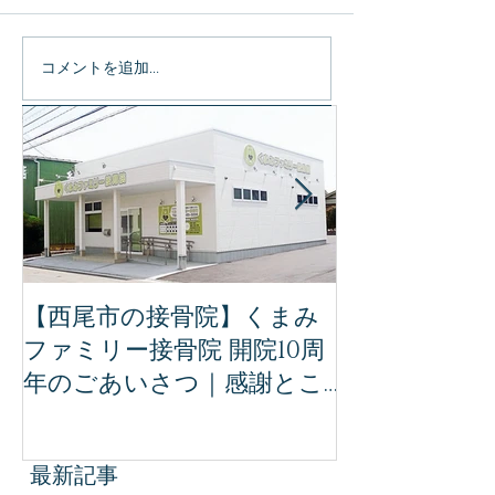
コメントを追加…
特集記事
【西尾市の接骨院】くまみ
【完全保存版
ファミリー接骨院 開院10周
ミリー接骨院
年のごあいさつ｜感謝とこ
治療｜事故後
れからの想い
ために知って
識
最新記事