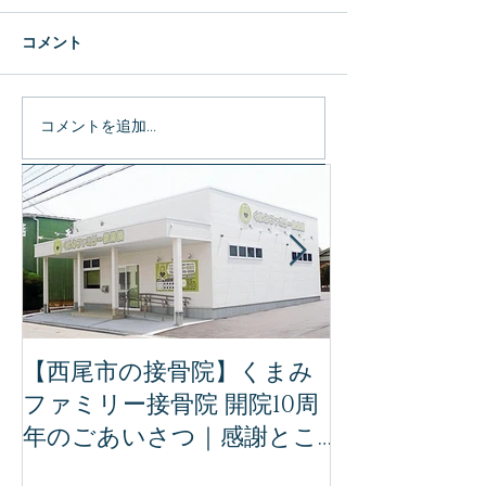
コメント
コメントを追加…
特集記事
【西尾市の接骨院】くまみ
【完全保存版
ファミリー接骨院 開院10周
ミリー接骨院
年のごあいさつ｜感謝とこ
治療｜事故後
れからの想い
ために知って