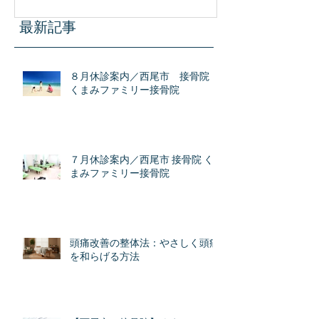
識
最新記事
８月休診案内／西尾市 接骨院
くまみファミリー接骨院
７月休診案内／西尾市 接骨院 く
まみファミリー接骨院
頭痛改善の整体法：やさしく頭痛
を和らげる方法